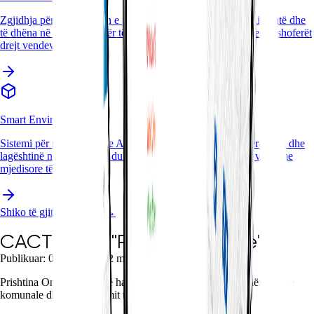
Zgjidhja për menaxhimin e parkimeve përdor sensorë inteligjentë dhe
të dhëna në kohë reale për të lehtësuar trafikun dhe udhëhequr shoferët
drejt vendeve të lira.
Smart Environment
Sistemi për monitorimin e Ambientit ndjek ndotjen, temperaturën dhe
lagështinë në kohë reale, duke ndihmuar qytetet të marrin vendime
mjedisore të informuara.
Shiko të gjitha zgjidhjet
→
CACTTUS – "Prishtina Online"
Publikuar:
03/10/2025
·
2 min
Prishtina Online është një hap real drejt digjitalizimit të shërbimeve
komunale dhe përmirësimit të përvojës së qytetarëve