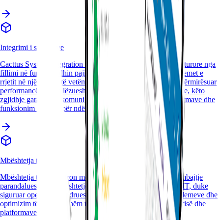
Integrimi i sistemeve
Cacttus System Integration ofron zgjidhje të plota infrastrukturore nga
fillimi në fund që lidhin pajisjet hardware, softuerin dhe sistemet e
rrjetit në një mjedis të vetëm koheziv. Të dizajnuara për të përmirësuar
performancën, shkallëzueshmërinë dhe sigurinë e të dhënave, këto
zgjidhje garantojnë komunikim të pa ndërprerë midis platformave dhe
funksionim optimal për ndërmarrjet dhe institucionet.
Mbështetja teknike
Mbështetja teknike ofron monitorim të vazhdueshëm, mirëmbajtje
parandaluese dhe mbështetje teknike reaguese për sistemet IT, duke
siguruar operim të qëndrueshëm, zgjidhje të shpejtë të problemeve dhe
optimizim të vazhdueshëm të infrastrukturës, softuerit, sigurisë dhe
platformave Microsoft.