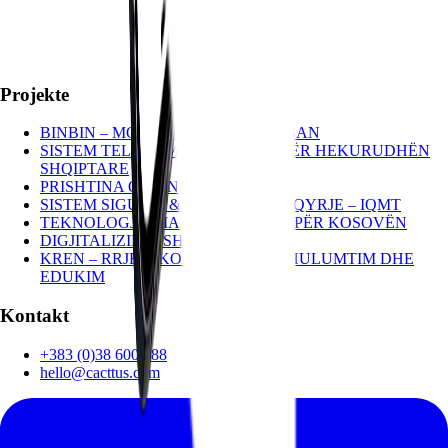
Projekte
BINBIN – MOBILITET SMART URBAN
SISTEM TELEKOMUNIKACIONI PËR HEKURUDHËN
SHQIPTARE
PRISHTINA ONLINE
SISTEM SIGURIE & VIDEO-MBIKËQYRJE – IQMT
TEKNOLOGJI SMART INOVATIVE PËR KOSOVËN
DIGJITALIZIMI I SHKOLLAVE
KREN – RRJETI KOMBËTAR PËR HULUMTIM DHE
EDUKIM
Kontakt
+383 (0)38 600 488
hello@cacttus.com