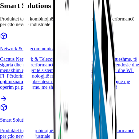
Smart Solutions
Produktet tona kombinojnë inovacion, besueshmëri dhe performancë
për çdo nevojë industriale
Network & Telecommunications
Cacttus Network & Telecommunications ofron lidhje të besueshme, të
sigurta dhe me performancë të lartë, duke siguruar dizajn, vendosje dhe
menaxhim ekspert të sistemeve të lidhjes, si me kabllo ashtu dhe WI-
FI. Përdorim teknologjitë më të fundit për të krijuar rrjete të
optimizuara që mbështesin nevojat e biznesit tuaj dhe sigurojnë një
operim pa probleme, me shkallëzueshmëri dhe siguri të lartë
Smart Solutions
Produktet tona kombinojnë inovacion, besueshmëri dhe performancë
për çdo nevojë industriale