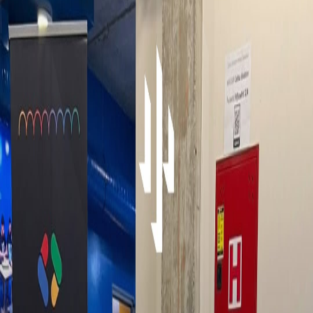
CATEGORY
Cacttus pjesëmarrës i #ECR2026 në Vienë!
Smart City
Inovacion urban për Prishtinën në bashkëpunim me
UNDP
CACTTUS - "BinBin Scooters"
Skuterat elektrikë kanë nisur zyrtarisht operimin në
Prishtinë!
Inovacion
CACTTUS ka pranuar çmimin “Best Family Friendly