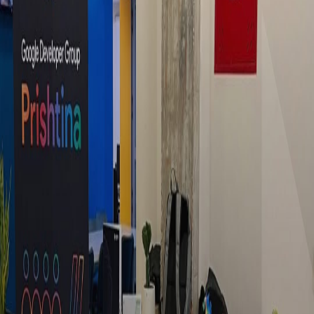
Workplace” Një mjedis i shëndetshëm i punës është
padyshim ai i cili ndërthur balancimin punë-jetë.
CACTTUS - "Prishtina Parking"
Projekti “Prishtina Parking” ka përfunduar me
sukses. Janë shtuar shtylla dhe vende parkimi për të
përmirësuar organizimin e parkimit dhe trafikut në
qytet.
KRENI- "Digjitailizimi i shkollave"
Projekti për digjitalizimin e shkollave, po vazhdojmë
të sjellim teknologjinë më të avancuar në institucionet
arsimore.
PROJEKTI IQMT