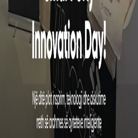
CACTTUS - "Projekti ne Shqipëri"
CATEGORY
Panairi Ditët e Bujqësisë 2026
Success Story
Mentora edhe në Oxford
Succes Story
Lëvizja me BinBin tash edhe më e lehtë!
Succes Story
Universiteti i Prishtinës dhe Cacttus