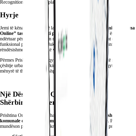
Recognition
Culture
Workplace
Hyrje
Jemi të kënaqur të ndajmë lajmin se
faqja dhe aplikacioni “Prishtina
Online” tashmë janë gati për përdorim
. Kjo platformë është
ndërtuar për ta bërë qytetin më të qasshëm, më transparent dhe më
funksional për qytetarët, duke centralizuar shërbime dhe informata të
rëndësishme në një vend të vetëm.
Përmes Prishtina Online, qytetarët mund të informohen, të raportojnë
çështje urbane dhe të ndjekin zhvillimet e përditshme të qytetit në
mënyrë të thjeshtë dhe të shpejtë.
Një Dëshmi për Qytetin Digjital &
Shërbimet Moderne
Prishtina Online është një hap real drejt
digjitalizimit të shërbimeve
komunale dhe përmirësimit të përvojës së qytetarëve
. Platforma u
mundëson përdoruesve të kryejnë aktivitete të ndryshme praktike, si: