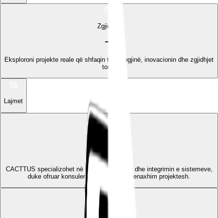
Zgjidhjet
Eksploroni projekte reale që shfaqin teknologjinë, inovacionin dhe zgjidhjet
tona.
Lajmet
Projektet
CACTTUS specializohet në zhvillimin e IT-së dhe integrimin e sistemeve,
duke ofruar konsulencë, dizajn dhe menaxhim projektesh.
Karriera