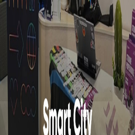
Projekti për instalimin e sistemit të kamerave në depon
e IQMT-së
Lajm
CACTTUS- "Projekti për internet falas në rrugën
Dardania, në Fushë Kosovë"
Inovacion
CACTTUS – “Atlantik”
Partneritet
CACTTUS – “3P Logistics”
CACTTUS - "Projekti ne Shqipëri"