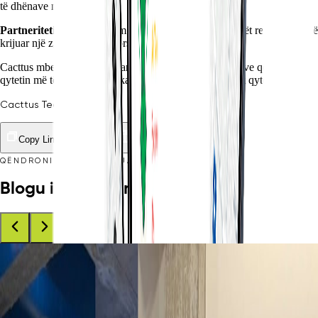
të dhënave në kohë reale.
Partneriteti
– bashkëpunim me institucionet dhe aktorët relevant për të
krijuar një zgjidhje të përdorshme dhe të besueshme.
Cacttus mbetet e përkushtuar në zhvillimin e platformave që e bëjnë
qytetin më të lidhur, më efikas dhe më të orientuar drejt qytetarëve.
Cacttus Team
Copy Link
QËNDRONI TË PËRDITËSUAR ME LAJMET TONA
Blogu i ardhshëm
CATEGORY
Cacttus mori pjesë në Match-Maker Albania 2026 në
Tiranë