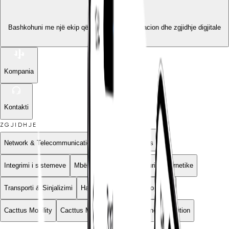
Bashkohuni me një ekip që sjell zhvillim, inovacion dhe zgjidhje digjitale
me ndikim.
Kompania
Kontakti
ZGJIDHJE
Network & Telecommunications
Smart Solutions
Integrimi i sistemeve
Mbështetja teknike
Siguria kibernetike
Transporti & Sinjalizimi
Harrisia Software Development
Cacttus Mobility
Cacttus Media
Cacttus Business Solution