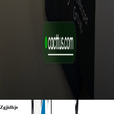
Succes Story
CACTTUS pjesë e delegacionit të bizneseve të
Ballkanit Perëndimor në Bruksel
Succes Story
Jemi live nga Berlini!
Succes Story
Sot u mbajt me sukses Smart City Innovation Day!
Zgjidhje