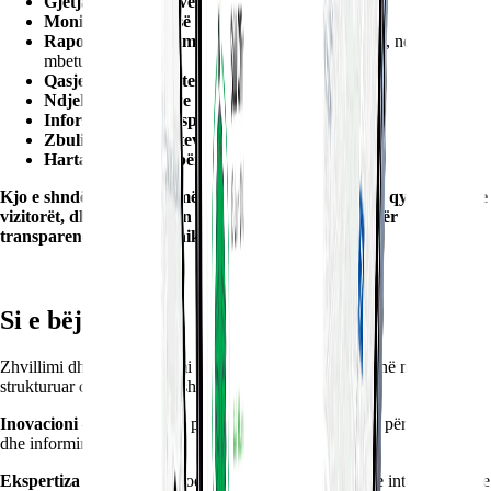
Gjetja e parkingjeve
dhe pikave të interesit
Monitorimi i cilësisë së ajrit
dhe ambientit
Raportimi i problemeve në qytet
(infrastrukturë, ndriçim,
mbeturina, etj.)
Qasje në dokumente publike komunale
Ndjekja e ngjarjeve lokale
Informim për transportin publik
Zbulimi i restoranteve dhe gastronomisë
Harta interaktive për eksplorim të qytetit
Kjo e shndërron platformën në një mjet praktik për qytetarët dhe
vizitorët, dhe në të njëjtën kohë një kanal modern për
transparencë dhe komunikim urban.
Si e bëjmë këtë
Zhvillimi dhe implementimi i Prishtina Online bazohet në një qasje të
strukturuar dhe të qëndrueshme, në tre shtylla kryesore:
Inovacioni
– ndërtimi i një platforme moderne digjitale për shërbime
dhe informim urban.
Ekspertiza
– integrimi i moduleve funksionale, hartave interaktive dhe