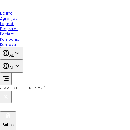
Ballina
Zgjidhjet
Lajmet
Projektet
Karriera
Kompania
Kontakti
AL
AL
-
ARTIKUJT E MENYSË
Ballina