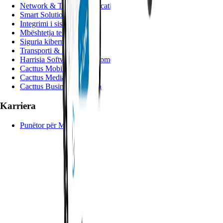
Network & Telecommunications
Smart Solutions
Integrimi i sistemeve
Mbështetja teknike
Siguria kibernetike
Transporti & Sinjalizimi
Harrisia Software Development
Cacttus Mobility
Cacttus Media
Cacttus Business Solution
Karriera
Punëtor për Mirëmbajtjen e Trotinetave