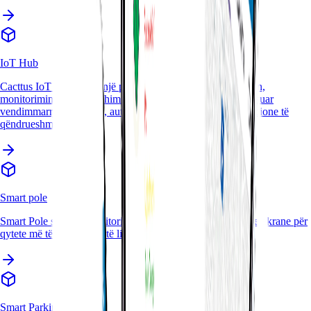
IoT Hub
Cacttus IoT Hub ofron një platformë të unifikuar për lidhjen,
monitorimin dhe menaxhimin e pajisjeve IoT, duke mundësuar
vendimmarrje të shpejtë, automatizim inteligjent dhe operacione të
qëndrueshme.
Smart pole
Smart Pole siguron monitorim mjedisor, ndriçim, Wi-Fi dhe ekrane për
qytete më të sigurta dhe të lidhura.
Smart Parking