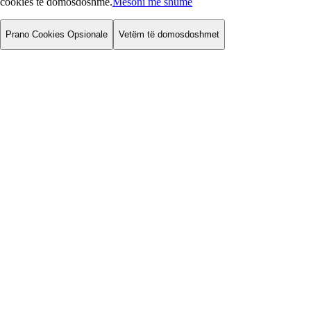
cookies të domosdoshme.
Mësoni më shumë
Prano Cookies Opsionale
Vetëm të domosdoshmet