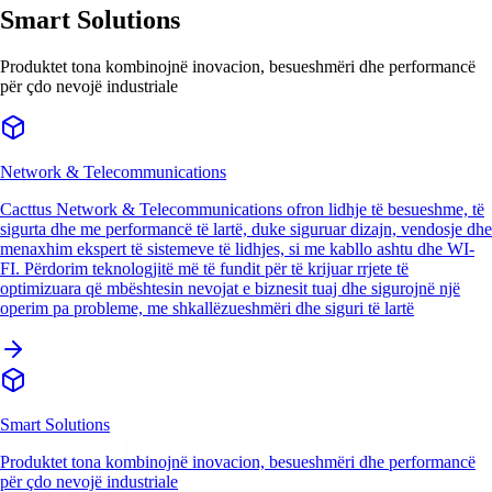
Smart Solutions
Produktet tona kombinojnë inovacion, besueshmëri dhe performancë
për çdo nevojë industriale
Network & Telecommunications
Cacttus Network & Telecommunications ofron lidhje të besueshme, të
sigurta dhe me performancë të lartë, duke siguruar dizajn, vendosje dhe
menaxhim ekspert të sistemeve të lidhjes, si me kabllo ashtu dhe WI-
FI. Përdorim teknologjitë më të fundit për të krijuar rrjete të
optimizuara që mbështesin nevojat e biznesit tuaj dhe sigurojnë një
operim pa probleme, me shkallëzueshmëri dhe siguri të lartë
Smart Solutions
Produktet tona kombinojnë inovacion, besueshmëri dhe performancë
për çdo nevojë industriale