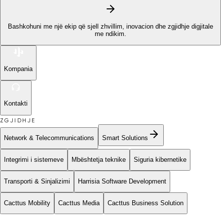
Bashkohuni me një ekip që sjell zhvillim, inovacion dhe zgjidhje digjitale
me ndikim.
Kompania
Kontakti
ZGJIDHJE
Network & Telecommunications
Smart Solutions
Integrimi i sistemeve
Mbështetja teknike
Siguria kibernetike
Transporti & Sinjalizimi
Harrisia Software Development
Cacttus Mobility
Cacttus Media
Cacttus Business Solution