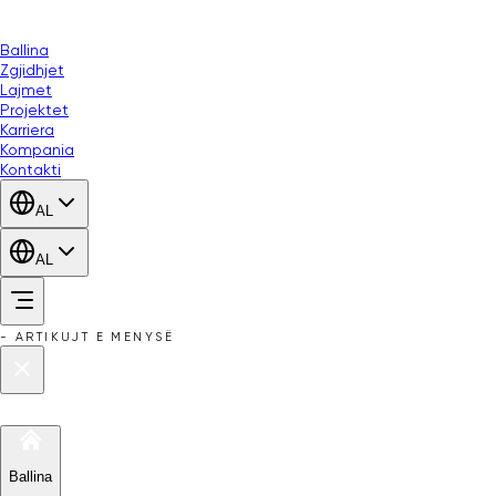
Ballina
Zgjidhjet
Lajmet
Projektet
Karriera
Kompania
Kontakti
AL
AL
-
ARTIKUJT E MENYSË
Ballina