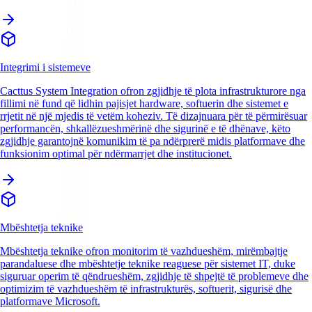
Integrimi i sistemeve
Cacttus System Integration ofron zgjidhje të plota infrastrukturore nga
fillimi në fund që lidhin pajisjet hardware, softuerin dhe sistemet e
rrjetit në një mjedis të vetëm koheziv. Të dizajnuara për të përmirësuar
performancën, shkallëzueshmërinë dhe sigurinë e të dhënave, këto
zgjidhje garantojnë komunikim të pa ndërprerë midis platformave dhe
funksionim optimal për ndërmarrjet dhe institucionet.
Mbështetja teknike
Mbështetja teknike ofron monitorim të vazhdueshëm, mirëmbajtje
parandaluese dhe mbështetje teknike reaguese për sistemet IT, duke
siguruar operim të qëndrueshëm, zgjidhje të shpejtë të problemeve dhe
optimizim të vazhdueshëm të infrastrukturës, softuerit, sigurisë dhe
platformave Microsoft.