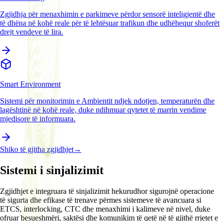
Zgjidhja për menaxhimin e parkimeve përdor sensorë inteligjentë dhe
të dhëna në kohë reale për të lehtësuar trafikun dhe udhëhequr shoferët
drejt vendeve të lira.
Smart Environment
Sistemi për monitorimin e Ambientit ndjek ndotjen, temperaturën dhe
lagështinë në kohë reale, duke ndihmuar qytetet të marrin vendime
mjedisore të informuara.
Shiko të gjitha zgjidhjet
→
Sistemi i sinjalizimit
Zgjidhjet e integruara të sinjalizimit hekurudhor sigurojnë operacione
të sigurta dhe efikase të trenave përmes sistemeve të avancuara si
ETCS, interlocking, CTC dhe menaxhimi i kalimeve në nivel, duke
ofruar besueshmëri, saktësi dhe komunikim të qetë në të gjithë rrjetet e