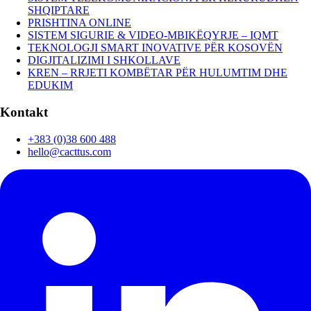
SHQIPTARE
PRISHTINA ONLINE
SISTEM SIGURIE & VIDEO-MBIKËQYRJE – IQMT
TEKNOLOGJI SMART INOVATIVE PËR KOSOVËN
DIGJITALIZIMI I SHKOLLAVE
KREN – RRJETI KOMBËTAR PËR HULUMTIM DHE
EDUKIM
Kontakt
+383 (0)38 600 488
hello@cacttus.com