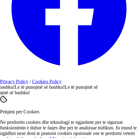
Privacy Policy
/
Cookies Policy
hku!
Le të punojmë së bashku!
Le të punojmë së
 së bashku!
Pelqimi per Cookies
Ne perdorim cookies dhe teknologji te ngjashme per te siguruar
funksionimin e duhur te faqes dhe per te analizuar trafikun. Ju mund te
zgjidhni nese doni te pranoni cookies opsionale ose te perdorni vetem