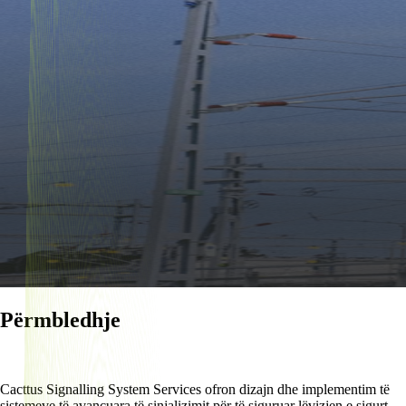
Përmbledhje
Cacttus Signalling System Services ofron dizajn dhe implementim të
sistemeve të avancuara të sinjalizimit për të siguruar lëvizjen e sigurt