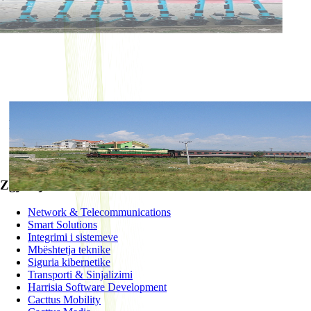
SISTEM TELEKOMUNIKACIONI PËR
HEKURUDHËN SHQIPTARE
SUCCESSFUL
Zgjidhje
Network & Telecommunications
Smart Solutions
Integrimi i sistemeve
Mbështetja teknike
Siguria kibernetike
Transporti & Sinjalizimi
Harrisia Software Development
Cacttus Mobility