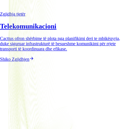
Zgjidhja tjetër
Telekomunikacioni
Cacttus ofron shërbime të plota nga planifikimi deri te mbikëqyrja,
duke siguruar infrastrukturë të besueshme komunikimi për rrjete
transporti të koordinuara dhe efikase.
Shiko Zgjidhjen