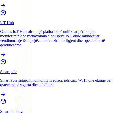
IoT Hub
Cacttus IoT Hub ofron një platformë të unifikuar për lidhjen,
monitorimin dhe menaxhimin e pajisjeve IoT, duke mundësuar
vendimmarrje të shpejtë, automatizim inteligjent dhe operacione të
qëndrueshme.
Smart pole
Smart Pole siguron monitorim mjedisor, ndriçim, Wi-Fi dhe ekrane për
qytete më të sigurta dhe të lidhura.
Smart Parking