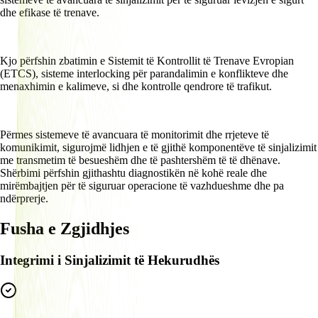
dhe efikase të trenave.
Kjo përfshin zbatimin e Sistemit të Kontrollit të Trenave Evropian
(ETCS), sisteme interlocking për parandalimin e konflikteve dhe
menaxhimin e kalimeve, si dhe kontrolle qendrore të trafikut.
Përmes sistemeve të avancuara të monitorimit dhe rrjeteve të
komunikimit, sigurojmë lidhjen e të gjithë komponentëve të sinjalizimit
me transmetim të besueshëm dhe të pashtershëm të të dhënave.
Shërbimi përfshin gjithashtu diagnostikën në kohë reale dhe
mirëmbajtjen për të siguruar operacione të vazhdueshme dhe pa
ndërprerje.
Fusha e Zgjidhjes
Integrimi i Sinjalizimit të Hekurudhës