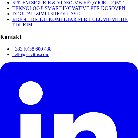
SISTEM SIGURIE & VIDEO-MBIKËQYRJE – IQMT
TEKNOLOGJI SMART INOVATIVE PËR KOSOVËN
DIGJITALIZIMI I SHKOLLAVE
KREN – RRJETI KOMBËTAR PËR HULUMTIM DHE
EDUKIM
Kontakt
+383 (0)38 600 488
hello@cacttus.com