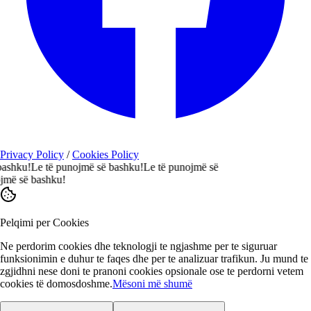
Privacy Policy
/
Cookies Policy
ku!
Le të punojmë së bashku!
Le të punojmë së
 së bashku!
Pelqimi per Cookies
Ne perdorim cookies dhe teknologji te ngjashme per te siguruar
funksionimin e duhur te faqes dhe per te analizuar trafikun. Ju mund te
zgjidhni nese doni te pranoni cookies opsionale ose te perdorni vetem
cookies të domosdoshme.
Mësoni më shumë