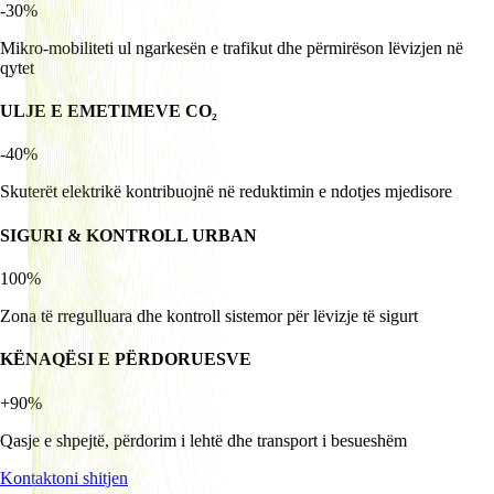
-30%
Mikro-mobiliteti ul ngarkesën e trafikut dhe përmirëson lëvizjen në
qytet
ULJE E EMETIMEVE CO₂
-40%
Skuterët elektrikë kontribuojnë në reduktimin e ndotjes mjedisore
SIGURI & KONTROLL URBAN
100%
Zona të rregulluara dhe kontroll sistemor për lëvizje të sigurt
KËNAQËSI E PËRDORUESVE
+90%
Qasje e shpejtë, përdorim i lehtë dhe transport i besueshëm
Kontaktoni shitjen