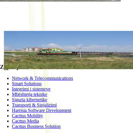
SISTEM TELEKOMUNIKACIONI PËR
HEKURUDHËN SHQIPTARE
SUCCESSFUL
Zgjidhje
Network & Telecommunications
Smart Solutions
Integrimi i sistemeve
Mbështetja teknike
Siguria kibernetike
Transporti & Sinjalizimi
Harrisia Software Development
Cacttus Mobility
Cacttus Media
Cacttus Business Solution