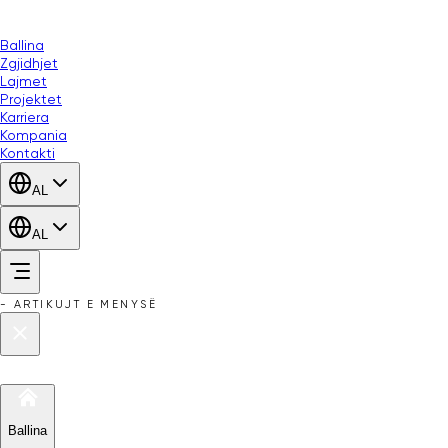
Ballina
Zgjidhjet
Lajmet
Projektet
Karriera
Kompania
Kontakti
AL
AL
-
ARTIKUJT E MENYSË
Ballina