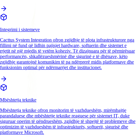
Integrimi i sistemeve
Cacttus System Integration ofron zgjidhje të plota infrastrukturore nga
fillimi në fund që lidhin pajisjet hardware, softuerin dhe sistemet e
rrjetit në një mjedis të vetëm koheziv. Të dizajnuara për të përmirësuar
performancën, shkallëzueshmërinë dhe sigurinë e të dhënave, këto
zgjidhje garantojnë komunikim të pa ndërprerë midis platformave dhe
funksionim optimal për ndërmarrjet dhe institucionet.
Mbështetja teknike
Mbështetja teknike ofron monitorim të vazhdueshëm, mirëmbajtje
parandaluese dhe mbështetje teknike reaguese për sistemet IT, duke
siguruar operim të qëndrueshëm, zgjidhje të shpejtë të problemeve dhe
optimizim të vazhdueshëm të infrastrukturës, softuerit, sigurisë dhe
platformave Microsoft.