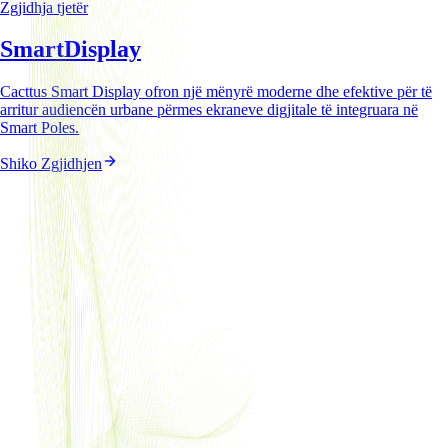
Zgjidhja tjetër
Smart
Display
Cacttus Smart Display ofron një mënyrë moderne dhe efektive për të
arritur audiencën urbane përmes ekraneve digjitale të integruara në
Smart Poles.
Shiko Zgjidhjen