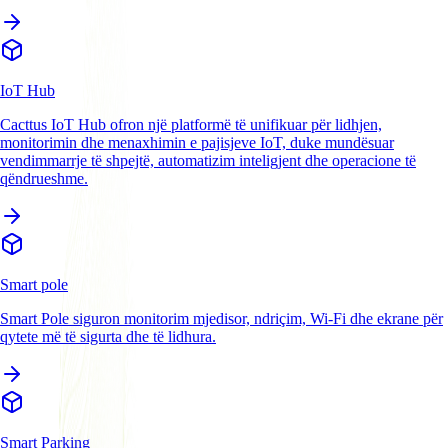
IoT Hub
Cacttus IoT Hub ofron një platformë të unifikuar për lidhjen,
monitorimin dhe menaxhimin e pajisjeve IoT, duke mundësuar
vendimmarrje të shpejtë, automatizim inteligjent dhe operacione të
qëndrueshme.
Smart pole
Smart Pole siguron monitorim mjedisor, ndriçim, Wi-Fi dhe ekrane për
qytete më të sigurta dhe të lidhura.
Smart Parking