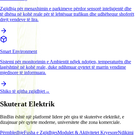
Zgjidhja për menaxhimin e parkimeve përdor sensorë inteligjentë dhe
të dhëna në kohë reale për të lehtësuar trafikun dhe udhëhequr shoferët
drejt vendeve të lira.
Smart Environment
Sistemi për monitorimin e Ambientit ndjek ndotjen, temperaturën dhe
lagështinë në kohë reale, duke ndihmuar qytetet të marrin vendime
mjedisore të informuara.
Shiko të gjitha zgjidhjet
→
Skuterat Elektrik
BinBin është një platformë lidere për qira të skuterëve elektrikë, e
dizajnuar për qytete moderne, universitete dhe zona komerciale.
Përmbledhje
Fusha e Zgjidhjes
Modulet & Aktivitetet Kryesore
Ndikimi