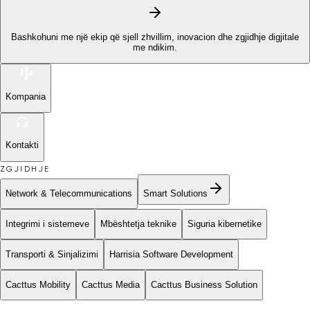
Bashkohuni me një ekip që sjell zhvillim, inovacion dhe zgjidhje digjitale
me ndikim.
Kompania
Kontakti
ZGJIDHJE
Network & Telecommunications
Smart Solutions
Integrimi i sistemeve
Mbështetja teknike
Siguria kibernetike
Transporti & Sinjalizimi
Harrisia Software Development
Cacttus Mobility
Cacttus Media
Cacttus Business Solution