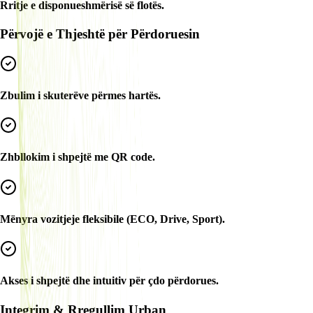
Rritje e disponueshmërisë së flotës.
Përvojë e Thjeshtë për Përdoruesin
Zbulim i skuterëve përmes hartës.
Zhbllokim i shpejtë me QR code.
Mënyra vozitjeje fleksibile (ECO, Drive, Sport).
Akses i shpejtë dhe intuitiv për çdo përdorues.
Integrim & Rregullim Urban