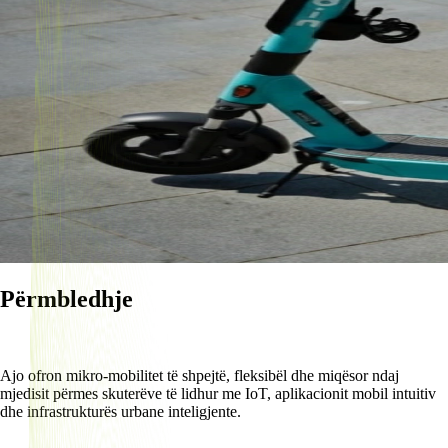
Përmbledhje
Ajo ofron mikro-mobilitet të shpejtë, fleksibël dhe miqësor ndaj
mjedisit përmes skuterëve të lidhur me IoT, aplikacionit mobil intuitiv
dhe infrastrukturës urbane inteligjente.