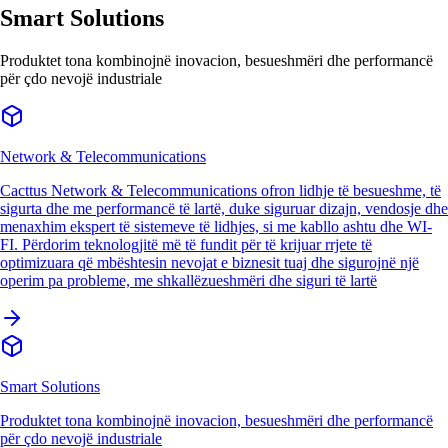
Smart Solutions
Produktet tona kombinojnë inovacion, besueshmëri dhe performancë
për çdo nevojë industriale
Network & Telecommunications
Cacttus Network & Telecommunications ofron lidhje të besueshme, të
sigurta dhe me performancë të lartë, duke siguruar dizajn, vendosje dhe
menaxhim ekspert të sistemeve të lidhjes, si me kabllo ashtu dhe WI-
FI. Përdorim teknologjitë më të fundit për të krijuar rrjete të
optimizuara që mbështesin nevojat e biznesit tuaj dhe sigurojnë një
operim pa probleme, me shkallëzueshmëri dhe siguri të lartë
Smart Solutions
Produktet tona kombinojnë inovacion, besueshmëri dhe performancë
për çdo nevojë industriale