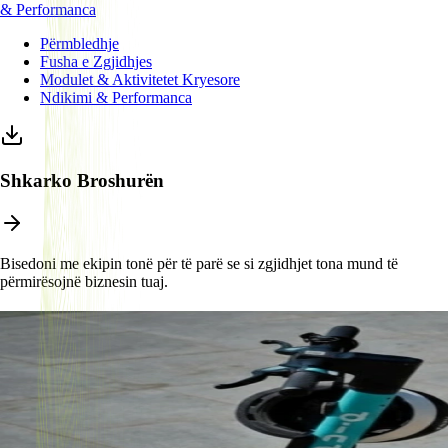
& Performanca
Përmbledhje
Fusha e Zgjidhjes
Modulet & Aktivitetet Kryesore
Ndikimi & Performanca
Shkarko Broshurën
Bisedoni me ekipin tonë për të parë se si zgjidhjet tona mund të
përmirësojnë biznesin tuaj.