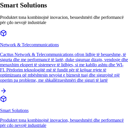
Smart Solutions
Produktet tona kombinojnë inovacion, besueshmëri dhe performancë
për çdo nevojë industriale
Network & Telecommunications
Cacttus Network & Telecommunications ofron lidhje të besueshme, të
sigurta dhe me performancë të lartë, duke siguruar dizajn, vendosje dhe
menaxhim ekspert të sistemeve të lidhjes, si me kabllo ashtu dhe WI-
FI. Përdorim teknologjitë më të fundit për të krijuar rrjete të
optimizuara që mbështesin nevojat e biznesit tuaj dhe sigurojnë një
operim pa probleme, me shkallëzueshmëri dhe siguri të lartë
Smart Solutions
Produktet tona kombinojnë inovacion, besueshmëri dhe performancë
për çdo nevojë industriale