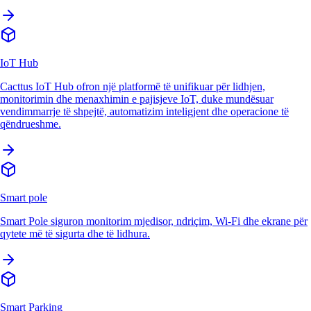
IoT Hub
Cacttus IoT Hub ofron një platformë të unifikuar për lidhjen,
monitorimin dhe menaxhimin e pajisjeve IoT, duke mundësuar
vendimmarrje të shpejtë, automatizim inteligjent dhe operacione të
qëndrueshme.
Smart pole
Smart Pole siguron monitorim mjedisor, ndriçim, Wi-Fi dhe ekrane për
qytete më të sigurta dhe të lidhura.
Smart Parking