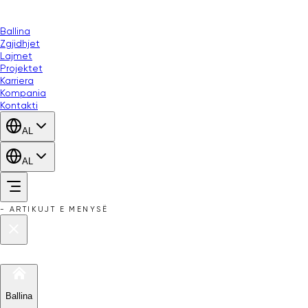
Ballina
Zgjidhjet
Lajmet
Projektet
Karriera
Kompania
Kontakti
AL
AL
-
ARTIKUJT E MENYSË
Ballina