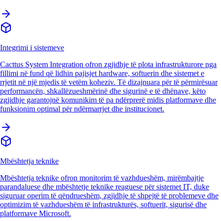
Integrimi i sistemeve
Cacttus System Integration ofron zgjidhje të plota infrastrukturore nga
fillimi në fund që lidhin pajisjet hardware, softuerin dhe sistemet e
rrjetit në një mjedis të vetëm koheziv. Të dizajnuara për të përmirësuar
performancën, shkallëzueshmërinë dhe sigurinë e të dhënave, këto
zgjidhje garantojnë komunikim të pa ndërprerë midis platformave dhe
funksionim optimal për ndërmarrjet dhe institucionet.
Mbështetja teknike
Mbështetja teknike ofron monitorim të vazhdueshëm, mirëmbajtje
parandaluese dhe mbështetje teknike reaguese për sistemet IT, duke
siguruar operim të qëndrueshëm, zgjidhje të shpejtë të problemeve dhe
optimizim të vazhdueshëm të infrastrukturës, softuerit, sigurisë dhe
platformave Microsoft.