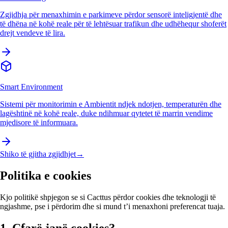
Zgjidhja për menaxhimin e parkimeve përdor sensorë inteligjentë dhe
të dhëna në kohë reale për të lehtësuar trafikun dhe udhëhequr shoferët
drejt vendeve të lira.
Smart Environment
Sistemi për monitorimin e Ambientit ndjek ndotjen, temperaturën dhe
lagështinë në kohë reale, duke ndihmuar qytetet të marrin vendime
mjedisore të informuara.
Shiko të gjitha zgjidhjet
→
Politika e cookies
Kjo politikë shpjegon se si Cacttus përdor cookies dhe teknologji të
ngjashme, pse i përdorim dhe si mund t’i menaxhoni preferencat tuaja.