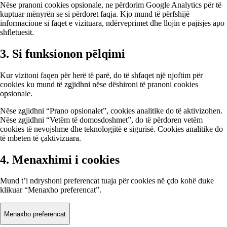
Nëse pranoni cookies opsionale, ne përdorim Google Analytics për të
kuptuar mënyrën se si përdoret faqja. Kjo mund të përfshijë
informacione si faqet e vizituara, ndërveprimet dhe llojin e pajisjes apo
shfletuesit.
3. Si funksionon pëlqimi
Kur vizitoni faqen për herë të parë, do të shfaqet një njoftim për
cookies ku mund të zgjidhni nëse dëshironi të pranoni cookies
opsionale.
Nëse zgjidhni
“
Prano opsionalet
”
,
cookies analitike do të aktivizohen.
Nëse zgjidhni
“
Vetëm të domosdoshmet
”
,
do të përdoren vetëm
cookies të nevojshme dhe teknologjitë e sigurisë. Cookies analitike do
të mbeten të çaktivizuara.
4. Menaxhimi i cookies
Mund t’i ndryshoni preferencat tuaja për cookies në çdo kohë duke
klikuar
“
Menaxho preferencat
”
.
Menaxho preferencat