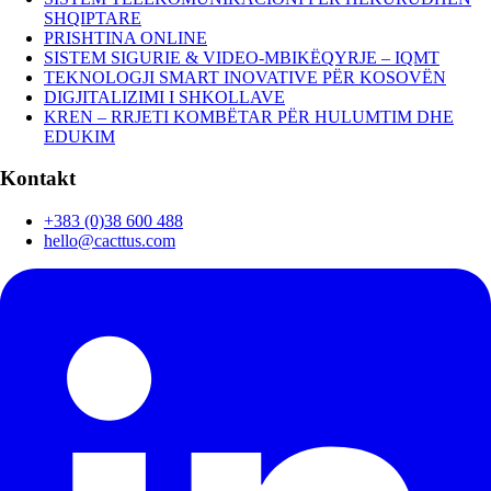
SHQIPTARE
PRISHTINA ONLINE
SISTEM SIGURIE & VIDEO-MBIKËQYRJE – IQMT
TEKNOLOGJI SMART INOVATIVE PËR KOSOVËN
DIGJITALIZIMI I SHKOLLAVE
KREN – RRJETI KOMBËTAR PËR HULUMTIM DHE
EDUKIM
Kontakt
+383 (0)38 600 488
hello@cacttus.com