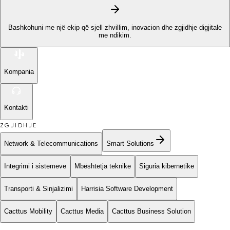
Bashkohuni me një ekip që sjell zhvillim, inovacion dhe zgjidhje digjitale
me ndikim.
Kompania
Kontakti
ZGJIDHJE
Network & Telecommunications
Smart Solutions
Integrimi i sistemeve
Mbështetja teknike
Siguria kibernetike
Transporti & Sinjalizimi
Harrisia Software Development
Cacttus Mobility
Cacttus Media
Cacttus Business Solution