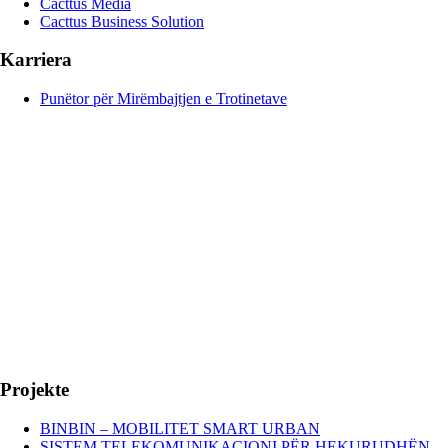
Cacttus Media
Cacttus Business Solution
Karriera
Punëtor për Mirëmbajtjen e Trotinetave
Projekte
BINBIN – MOBILITET SMART URBAN
SISTEM TELEKOMUNIKACIONI PËR HEKURUDHËN