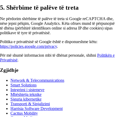
5. Shërbime të palëve të treta
Ne përdorim shërbime të palëve të treta si Google reCAPTCHA dhe,
nëse jepni pëlqim, Google Analytics. Këta ofrues mund të përpunojnë
të dhëna (përfshirë identifikues online si adresa IP dhe cookies) sipas
politikave të tyre të privatësisë.
Politika e privatësisë së Google është e disponueshme këtu:
https://policies.google.com/privacy
.
Për më shumë informacion mbi të dhënat personale, shihni
Politikën e
Privatësisë
.
Zgjidhje
Network & Telecommunications
Smart Solutions
Integrimi i sistemeve
Mbështetja teknike
Siguria kibernetike
Transporti & Sinjalizimi
Harrisia Software Development
Cacttus Mobility