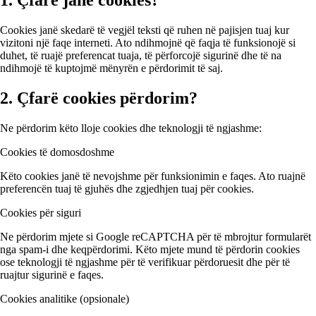
1. Çfarë janë cookies?
Cookies janë skedarë të vegjël teksti që ruhen në pajisjen tuaj kur
vizitoni një faqe interneti. Ato ndihmojnë që faqja të funksionojë si
duhet, të ruajë preferencat tuaja, të përforcojë sigurinë dhe të na
ndihmojë të kuptojmë mënyrën e përdorimit të saj.
2. Çfarë cookies përdorim?
Ne përdorim këto lloje cookies dhe teknologji të ngjashme:
Cookies të domosdoshme
Këto cookies janë të nevojshme për funksionimin e faqes. Ato ruajnë
preferencën tuaj të gjuhës dhe zgjedhjen tuaj për cookies.
Cookies për siguri
Ne përdorim mjete si Google reCAPTCHA për të mbrojtur formularët
nga spam-i dhe keqpërdorimi. Këto mjete mund të përdorin cookies
ose teknologji të ngjashme për të verifikuar përdoruesit dhe për të
ruajtur sigurinë e faqes.
Cookies analitike (opsionale)