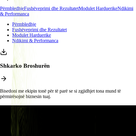
Përmbledhje
Fushëveprimi dhe Rezultatet
Modulet Harduerike
Ndikimi
& Performanca
Përmbledhje
Fushëveprimi dhe Rezultatet
Modulet Harduerike
Ndikimi & Performanca
Shkarko Broshurën
Bisedoni me ekipin tonë për të parë se si zgjidhjet tona mund të
përmirësojnë biznesin tuaj.