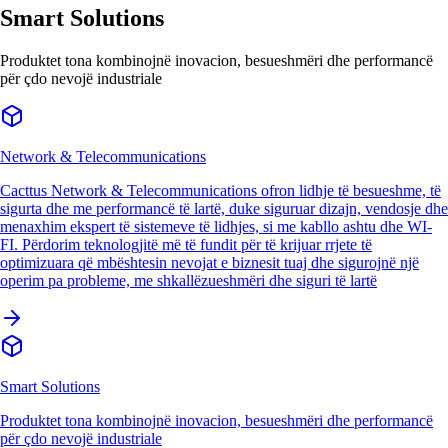
Smart Solutions
Produktet tona kombinojnë inovacion, besueshmëri dhe performancë
për çdo nevojë industriale
Network & Telecommunications
Cacttus Network & Telecommunications ofron lidhje të besueshme, të
sigurta dhe me performancë të lartë, duke siguruar dizajn, vendosje dhe
menaxhim ekspert të sistemeve të lidhjes, si me kabllo ashtu dhe WI-
FI. Përdorim teknologjitë më të fundit për të krijuar rrjete të
optimizuara që mbështesin nevojat e biznesit tuaj dhe sigurojnë një
operim pa probleme, me shkallëzueshmëri dhe siguri të lartë
Smart Solutions
Produktet tona kombinojnë inovacion, besueshmëri dhe performancë
për çdo nevojë industriale