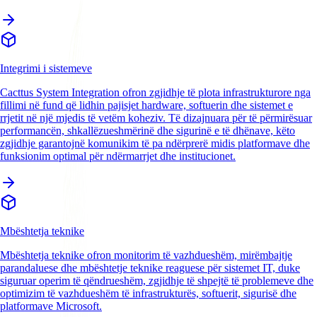
Integrimi i sistemeve
Cacttus System Integration ofron zgjidhje të plota infrastrukturore nga
fillimi në fund që lidhin pajisjet hardware, softuerin dhe sistemet e
rrjetit në një mjedis të vetëm koheziv. Të dizajnuara për të përmirësuar
performancën, shkallëzueshmërinë dhe sigurinë e të dhënave, këto
zgjidhje garantojnë komunikim të pa ndërprerë midis platformave dhe
funksionim optimal për ndërmarrjet dhe institucionet.
Mbështetja teknike
Mbështetja teknike ofron monitorim të vazhdueshëm, mirëmbajtje
parandaluese dhe mbështetje teknike reaguese për sistemet IT, duke
siguruar operim të qëndrueshëm, zgjidhje të shpejtë të problemeve dhe
optimizim të vazhdueshëm të infrastrukturës, softuerit, sigurisë dhe
platformave Microsoft.