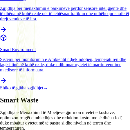
Zgjidhja për menaxhimin e parkimeve përdor sensorë inteligjentë dhe
të dhëna në kohë reale për të lehtësuar trafikun dhe udhëhequr shoferët
drejt vendeve të lira.
Smart Environment
Sistemi për monitorimin e Ambientit ndjek ndotjen, temperaturën dhe
lagështinë në kohë reale, duke ndihmuar qytetet të marrin vendime
mjedisore të informuara.
Shiko të gjitha zgjidhjet
→
Smart Waste
Zgjidhja e Menaxhimit të Mbetjeve gjurmon nivelet e koshave,
optimizon rrugët e mbledhjes dhe redukton kostot me të dhëna IoT,
duke mbajtur qytetet më të pastra si dhe nivelin në terren dhe
temperaturën.