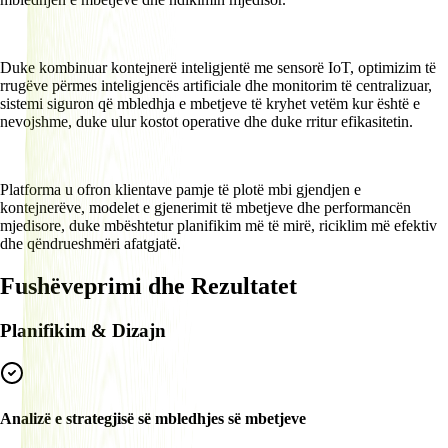
Duke kombinuar kontejnerë inteligjentë me sensorë IoT, optimizim të
rrugëve përmes inteligjencës artificiale dhe monitorim të centralizuar,
sistemi siguron që mbledhja e mbetjeve të kryhet vetëm kur është e
nevojshme, duke ulur kostot operative dhe duke rritur efikasitetin.
Platforma u ofron klientave pamje të plotë mbi gjendjen e
kontejnerëve, modelet e gjenerimit të mbetjeve dhe performancën
mjedisore, duke mbështetur planifikim më të mirë, riciklim më efektiv
dhe qëndrueshmëri afatgjatë.
Fushëveprimi dhe Rezultatet
Planifikim & Dizajn
Analizë e strategjisë së mbledhjes së mbetjeve