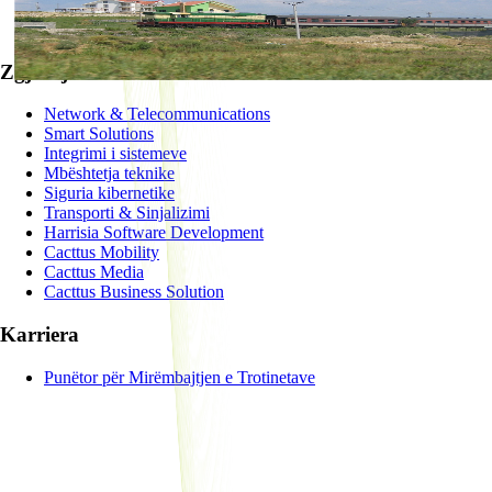
SUCCESSFUL
Zgjidhje
Network & Telecommunications
Smart Solutions
Integrimi i sistemeve
Mbështetja teknike
Siguria kibernetike
Transporti & Sinjalizimi
Harrisia Software Development
Cacttus Mobility
Cacttus Media
Cacttus Business Solution
Karriera
Punëtor për Mirëmbajtjen e Trotinetave