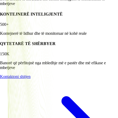
mbetjeve
KONTEJNERË INTELIGJENTË
500+
Kontejnerë të lidhur dhe të monitoruar në kohë reale
QYTETARË TË SHËRBYER
150K
Banorë që përfitojnë nga mbledhje më e pastër dhe më efikase e
mbetjeve
Kontaktoni shitjen