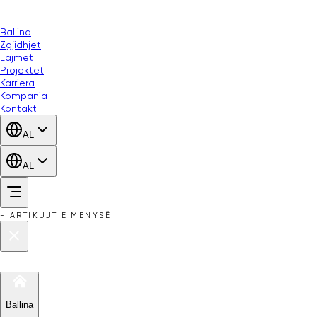
Ballina
Zgjidhjet
Lajmet
Projektet
Karriera
Kompania
Kontakti
AL
AL
-
ARTIKUJT E MENYSË
Ballina