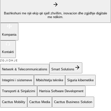
Bashkohuni me një ekip që sjell zhvillim, inovacion dhe zgjidhje digjitale
me ndikim.
Kompania
Kontakti
ZGJIDHJE
Network & Telecommunications
Smart Solutions
Integrimi i sistemeve
Mbështetja teknike
Siguria kibernetike
Transporti & Sinjalizimi
Harrisia Software Development
Cacttus Mobility
Cacttus Media
Cacttus Business Solution