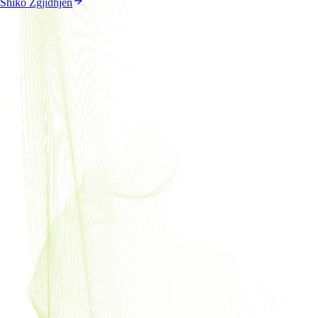
Shiko Zgjidhjen