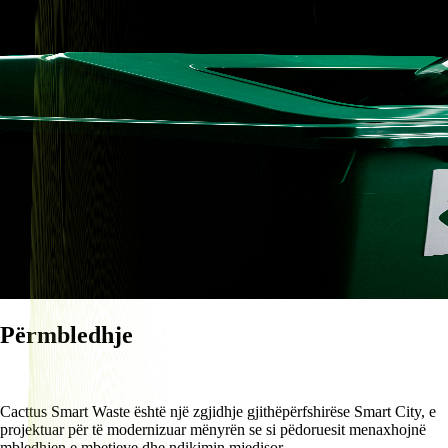
Përmb ledhje
Cacttus Smart Waste është një zgjidhje gjithëpërfshirëse Smart City, e
projektuar për të modernizuar mënyrën se si pëdoruesit menaxhojnë
mbledhjen e mbetjeve dhe ndikimin mjedisor.