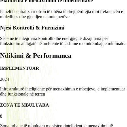
Platforma e menaxhimit të mbeturinave
Paneli i centralizuar ofron të dhëna të drejtpërdrejta mbi frekuencën e
mbledhjes dhe gjendjen e kontejnerëve.
Njësi Kontrolli & Furnizimi
Sisteme të integruara kontrolli dhe energjie, të dizajnuara për
funksionim afatgjatë në ambiente të jashtme me mirëmbajtje minimale.
Ndikimi & Performanca
IMPLEMENTUAR
2024
Infrastrukturë inteligjente për menaxhimin e mbetjeve, e implementuar
dhe funksionale në terren
ZONA TË MBULUARA
8
Zona urbane të mbuluara me sistem inteligjent të menaxhimit të