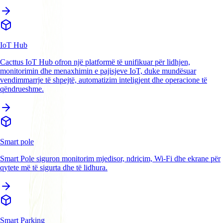
IoT Hub
Cacttus IoT Hub ofron një platformë të unifikuar për lidhjen,
monitorimin dhe menaxhimin e pajisjeve IoT, duke mundësuar
vendimmarrje të shpejtë, automatizim inteligjent dhe operacione të
qëndrueshme.
Smart pole
Smart Pole siguron monitorim mjedisor, ndriçim, Wi-Fi dhe ekrane për
qytete më të sigurta dhe të lidhura.
Smart Parking