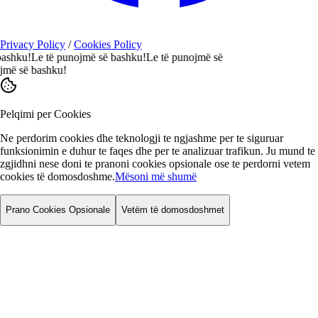
Privacy Policy
/
Cookies Policy
ku!
Le të punojmë së bashku!
Le të punojmë së
 së bashku!
Pelqimi per Cookies
Ne perdorim cookies dhe teknologji te ngjashme per te siguruar
funksionimin e duhur te faqes dhe per te analizuar trafikun. Ju mund te
zgjidhni nese doni te pranoni cookies opsionale ose te perdorni vetem
cookies të domosdoshme.
Mësoni më shumë
Prano Cookies Opsionale
Vetëm të domosdoshmet