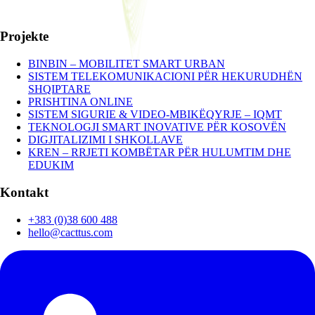
Projekte
BINBIN – MOBILITET SMART URBAN
SISTEM TELEKOMUNIKACIONI PËR HEKURUDHËN
SHQIPTARE
PRISHTINA ONLINE
SISTEM SIGURIE & VIDEO-MBIKËQYRJE – IQMT
TEKNOLOGJI SMART INOVATIVE PËR KOSOVËN
DIGJITALIZIMI I SHKOLLAVE
KREN – RRJETI KOMBËTAR PËR HULUMTIM DHE
EDUKIM
Kontakt
+383 (0)38 600 488
hello@cacttus.com