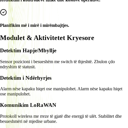
Planifikim më i mirë i mirëmbajtjes.
Modulet & Aktivitetet Kryesore
Detektim Hapje/Mbyllje
Sensor pozicioni i besueshëm me switch të thjeshtë. Zbulon çdo
ndryshim të statusit.
Detektim i Ndërhyrjes
Alarm nëse kapaku hiqet ose manipulohet. Alarm nëse kapaku hiqet
ose manipulohet.
Komunikim LoRaWAN
Protokoll wireless me rreze të gjatë dhe energji të ulët. Stabilitet dhe
besueshmëri në mjedise urbane.