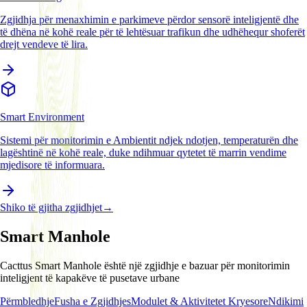
Zgjidhja për menaxhimin e parkimeve përdor sensorë inteligjentë dhe
të dhëna në kohë reale për të lehtësuar trafikun dhe udhëhequr shoferët
drejt vendeve të lira.
Smart Environment
Sistemi për monitorimin e Ambientit ndjek ndotjen, temperaturën dhe
lagështinë në kohë reale, duke ndihmuar qytetet të marrin vendime
mjedisore të informuara.
Shiko të gjitha zgjidhjet
→
Smart Manhole
Cacttus Smart Manhole është një zgjidhje e bazuar për monitorimin
inteligjent të kapakëve të pusetave urbane
Përmbledhje
Fusha e Zgjidhjes
Modulet & Aktivitetet Kryesore
Ndikimi