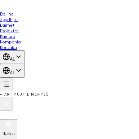
Ballina
Zgjidhjet
Lajmet
Projektet
Karriera
Kompania
Kontakti
AL
AL
-
ARTIKUJT E MENYSË
Ballina