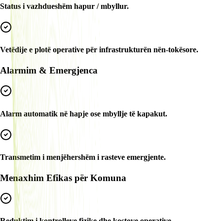
Status i vazhdueshëm hapur / mbyllur.
Vetëdije e plotë operative për infrastrukturën nën-tokësore.
Alarmim & Emergjenca
Alarm automatik në hapje ose mbyllje të kapakut.
Transmetim i menjëhershëm i rasteve emergjente.
Menaxhim Efikas për Komuna
Reduktim i kontrolleve fizike dhe kostove operative.