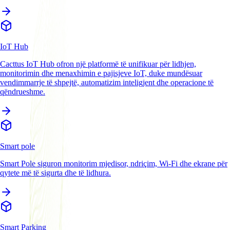
IoT Hub
Cacttus IoT Hub ofron një platformë të unifikuar për lidhjen,
monitorimin dhe menaxhimin e pajisjeve IoT, duke mundësuar
vendimmarrje të shpejtë, automatizim inteligjent dhe operacione të
qëndrueshme.
Smart pole
Smart Pole siguron monitorim mjedisor, ndriçim, Wi-Fi dhe ekrane për
qytete më të sigurta dhe të lidhura.
Smart Parking