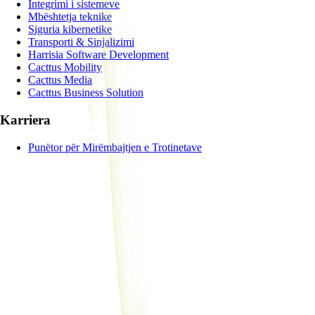
Integrimi i sistemeve
Mbështetja teknike
Siguria kibernetike
Transporti & Sinjalizimi
Harrisia Software Development
Cacttus Mobility
Cacttus Media
Cacttus Business Solution
Karriera
Punëtor për Mirëmbajtjen e Trotinetave