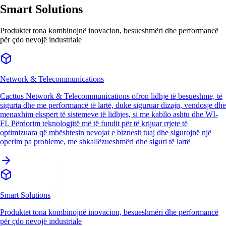
Smart Solutions
Produktet tona kombinojnë inovacion, besueshmëri dhe performancë
për çdo nevojë industriale
Network & Telecommunications
Cacttus Network & Telecommunications ofron lidhje të besueshme, të
sigurta dhe me performancë të lartë, duke siguruar dizajn, vendosje dhe
menaxhim ekspert të sistemeve të lidhjes, si me kabllo ashtu dhe WI-
FI. Përdorim teknologjitë më të fundit për të krijuar rrjete të
optimizuara që mbështesin nevojat e biznesit tuaj dhe sigurojnë një
operim pa probleme, me shkallëzueshmëri dhe siguri të lartë
Smart Solutions
Produktet tona kombinojnë inovacion, besueshmëri dhe performancë
për çdo nevojë industriale