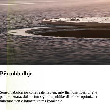
Përmbledhje
Sensori zbulon në kohë reale hapjen, mbylljen ose ndërhyrjet e
paautorizuara, duke rritur sigurinë publike dhe duke optimizuar
mirëmbajtjen e infrastrukturës komunale.