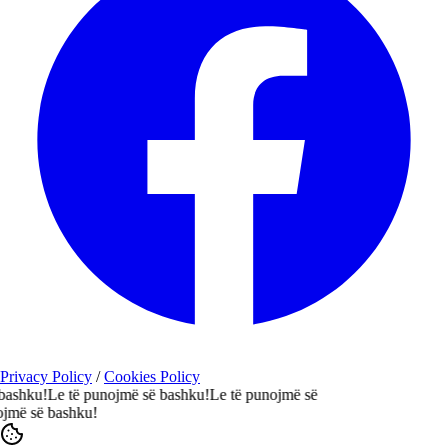
Privacy Policy
/
Cookies Policy
hku!
Le të punojmë së bashku!
Le të punojmë së
ë së bashku!