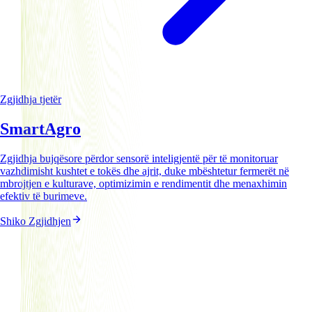
Zgjidhja tjetër
Smart
Agro
Zgjidhja bujqësore përdor sensorë inteligjentë për të monitoruar
vazhdimisht kushtet e tokës dhe ajrit, duke mbështetur fermerët në
mbrojtjen e kulturave, optimizimin e rendimentit dhe menaxhimin
efektiv të burimeve.
Shiko Zgjidhjen