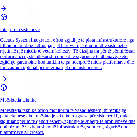
Integrimi i sistemeve
Cacttus System Integration ofron zgjidhje të plota infrastrukturore nga
fillimi në fund që lidhin pajisjet hardware, softuerin dhe sistemet e
rrjetit në një mjedis të vetëm koheziv. Të dizajnuara për të përmirësuar
performancën, shkallëzueshmërinë dhe sigurinë e të dhënave, këto
zgjidhje garantojnë komunikim të pa ndërprerë midis platformave dhe
funksionim optimal për ndërmarrjet dhe institucionet.
Mbështetja teknike
Mbështetja teknike ofron monitorim të vazhdueshëm, mirëmbajtje
parandaluese dhe mbështetje teknike reaguese për sistemet IT, duke
siguruar operim të qëndrueshëm, zgjidhje të shpejtë të problemeve dhe
optimizim të vazhdueshëm të infrastrukturës, softuerit, sigurisë dhe
platformave Microsoft.