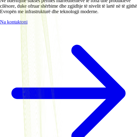
Ne ndërtojmë sukses përmes marrëdhënieve të forta dhe produkteve
cilësore, duke ofruar shërbime dhe zgjidhje të nivelit të lartë në të gjithë
Evropën me infrastrukturë dhe teknologji moderne.
Na kontaktoni