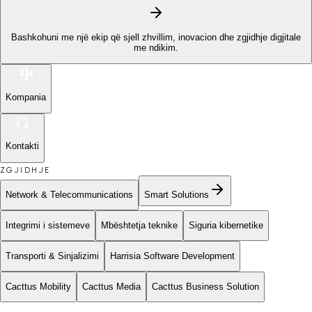
Bashkohuni me një ekip që sjell zhvillim, inovacion dhe zgjidhje digjitale
me ndikim.
Kompania
Kontakti
ZGJIDHJE
Network & Telecommunications
Smart Solutions
Integrimi i sistemeve
Mbështetja teknike
Siguria kibernetike
Transporti & Sinjalizimi
Harrisia Software Development
Cacttus Mobility
Cacttus Media
Cacttus Business Solution