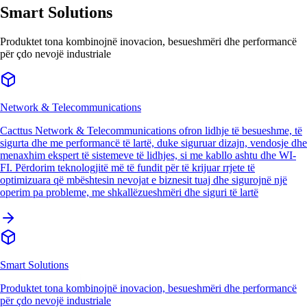
Smart Solutions
Produktet tona kombinojnë inovacion, besueshmëri dhe performancë
për çdo nevojë industriale
Network & Telecommunications
Cacttus Network & Telecommunications ofron lidhje të besueshme, të
sigurta dhe me performancë të lartë, duke siguruar dizajn, vendosje dhe
menaxhim ekspert të sistemeve të lidhjes, si me kabllo ashtu dhe WI-
FI. Përdorim teknologjitë më të fundit për të krijuar rrjete të
optimizuara që mbështesin nevojat e biznesit tuaj dhe sigurojnë një
operim pa probleme, me shkallëzueshmëri dhe siguri të lartë
Smart Solutions
Produktet tona kombinojnë inovacion, besueshmëri dhe performancë
për çdo nevojë industriale