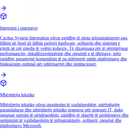
Integrimi i sistemeve
Cacttus System Integration ofron zgjidhje të plota infrastrukturore nga
fillimi në fund që lidhin pajisjet hardware, softuerin dhe sistemet e
rrjetit në një mjedis të vetëm koheziv. Të dizajnuara për të përmirësuar
performancën, shkallëzueshmërinë dhe sigurinë e të dhënave, këto
zgjidhje garantojnë komunikim të pa ndërprerë midis platformave dhe
funksionim optimal për ndërmarrjet dhe institucionet.
Mbështetja teknike
Mbështetja teknike ofron monitorim të vazhdueshëm, mirëmbajtje
parandaluese dhe mbështetje teknike reaguese për sistemet IT, duke
siguruar operim të qëndrueshëm, zgjidhje të shpejtë të problemeve dhe
optimizim të vazhdueshëm të infrastrukturës, softuerit, sigurisë dhe
platformave Microsoft.