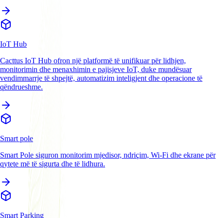
IoT Hub
Cacttus IoT Hub ofron një platformë të unifikuar për lidhjen,
monitorimin dhe menaxhimin e pajisjeve IoT, duke mundësuar
vendimmarrje të shpejtë, automatizim inteligjent dhe operacione të
qëndrueshme.
Smart pole
Smart Pole siguron monitorim mjedisor, ndriçim, Wi-Fi dhe ekrane për
qytete më të sigurta dhe të lidhura.
Smart Parking