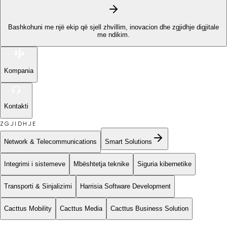
Bashkohuni me një ekip që sjell zhvillim, inovacion dhe zgjidhje digjitale
me ndikim.
Kompania
Kontakti
ZGJIDHJE
Network & Telecommunications
Smart Solutions
Integrimi i sistemeve
Mbështetja teknike
Siguria kibernetike
Transporti & Sinjalizimi
Harrisia Software Development
Cacttus Mobility
Cacttus Media
Cacttus Business Solution