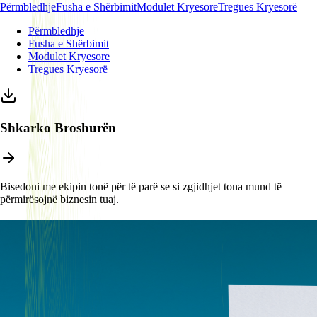
Përmbledhje
Fusha e Shërbimit
Modulet Kryesore
Tregues Kryesorë
Përmbledhje
Fusha e Shërbimit
Modulet Kryesore
Tregues Kryesorë
Shkarko Broshurën
Bisedoni me ekipin tonë për të parë se si zgjidhjet tona mund të
përmirësojnë biznesin tuaj.