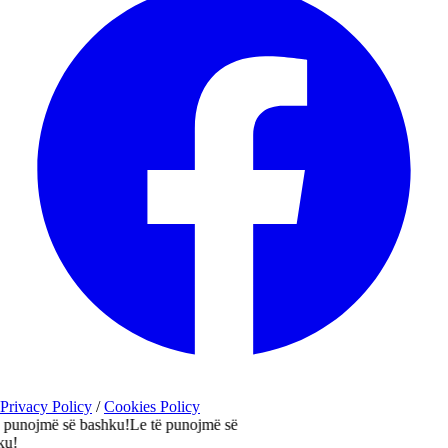
Privacy Policy
/
Cookies Policy
nojmë së bashku!
Le të punojmë së