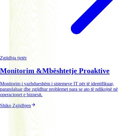
Zgjidhja tjetër
Monitorim &
Mbështetje Proaktive
Monitorim i vazhdueshëm i sistemeve IT për të identifikuar,
parandaluar dhe zgjidhur problemet para se ato të ndikojnë në
operacionet e biznesit.
Shiko Zgjidhjen