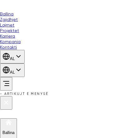
Ballina
Zgjidhjet
Lajmet
Projektet
Karriera
Kompania
Kontakti
AL
AL
-
ARTIKUJT E MENYSË
Ballina