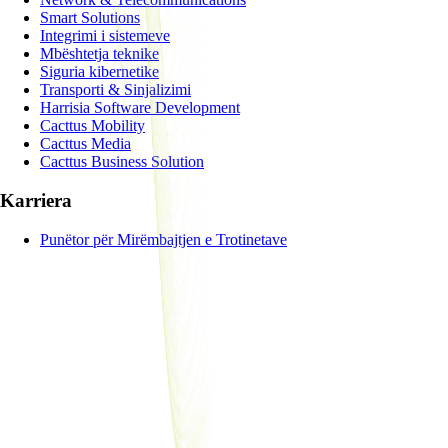
Smart Solutions
Integrimi i sistemeve
Mbështetja teknike
Siguria kibernetike
Transporti & Sinjalizimi
Harrisia Software Development
Cacttus Mobility
Cacttus Media
Cacttus Business Solution
Karriera
Punëtor për Mirëmbajtjen e Trotinetave