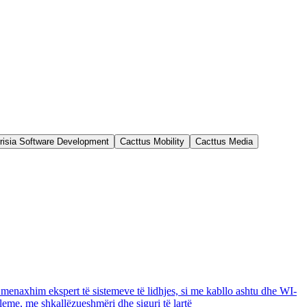
risia Software Development
Cacttus Mobility
Cacttus Media
menaxhim ekspert të sistemeve të lidhjes, si me kabllo ashtu dhe WI-
bleme, me shkallëzueshmëri dhe siguri të lartë