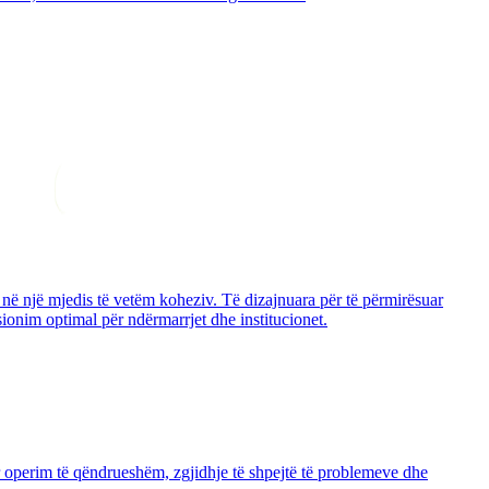
it në një mjedis të vetëm koheziv. Të dizajnuara për të përmirësuar
onim optimal për ndërmarrjet dhe institucionet.
 operim të qëndrueshëm, zgjidhje të shpejtë të problemeve dhe