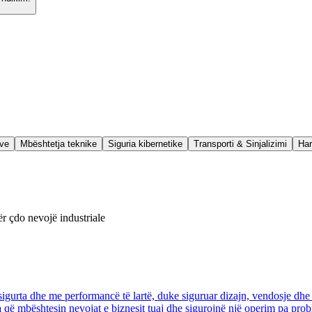
eve
Mbështetja teknike
Siguria kibernetike
Transporti & Sinjalizimi
Har
 çdo nevojë industriale
gurta dhe me performancë të lartë, duke siguruar dizajn, vendosje dhe 
ara që mbështesin nevojat e biznesit tuaj dhe sigurojnë një operim pa pro