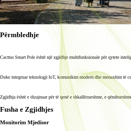
Përmbledhje
Cacttus Smart Pole është një zgjidhje multifunksionale për qytete intel
Duke integruar teknologji IoT, komunikim modern dhe menaxhim të central
Zgjidhja është e dizajnuar për të qenë e shkallëzueshme, e qëndrueshm
Fusha e Zgjidhjes
Monitorim Mjedisor