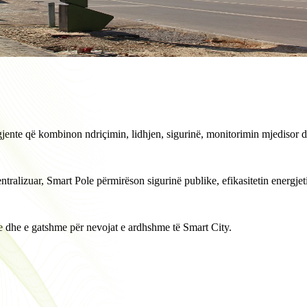
igjente që kombinon ndriçimin, lidhjen, sigurinë, monitorimin mjedisor d
izuar, Smart Pole përmirëson sigurinë publike, efikasitetin energjetik 
e dhe e gatshme për nevojat e ardhshme të Smart City.