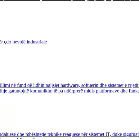
 çdo nevojë industriale
illimi në fund që lidhin pajisjet hardware, softuerin dhe sistemet e rrjet
dhje garantojnë komunikim të pa ndërprerë midis platformave dhe funksi
aluese dhe mbështetje teknike reaguese për sistemet IT, duke siguruar