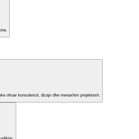
tona.
uke ofruar konsulencë, dizajn dhe menaxhim projektesh.
 ndikim.