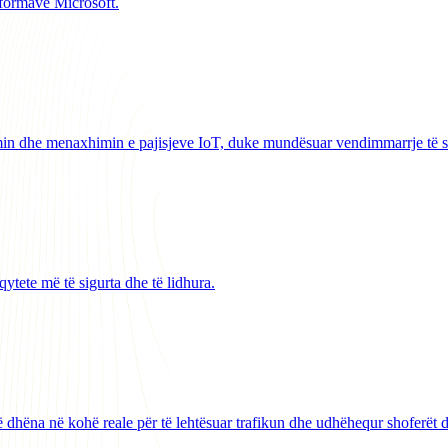
atformave Microsoft.
imin dhe menaxhimin e pajisjeve IoT, duke mundësuar vendimmarrje të s
ytete më të sigurta dhe të lidhura.
dhëna në kohë reale për të lehtësuar trafikun dhe udhëhequr shoferët dr