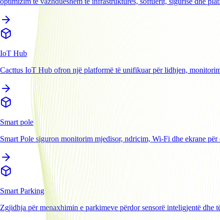
optimizim të vazhdueshëm të infrastrukturës, softuerit, sigurisë dhe pl
IoT Hub
Cacttus IoT Hub ofron një platformë të unifikuar për lidhjen, monitor
Smart pole
Smart Pole siguron monitorim mjedisor, ndriçim, Wi-Fi dhe ekrane për q
Smart Parking
Zgjidhja për menaxhimin e parkimeve përdor sensorë inteligjentë dhe të 