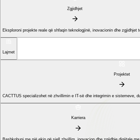
Zgjidhjet
Eksploroni projekte reale që shfaqin teknologjinë, inovacionin dhe zgjidhjet 
Lajmet
Projektet
CACTTUS specializohet në zhvillimin e IT-së dhe integrimin e sistemeve, d
Karriera
Bashkohuni me një ekip që sjell zhvillim, inovacion dhe zgjidhje digjitale me