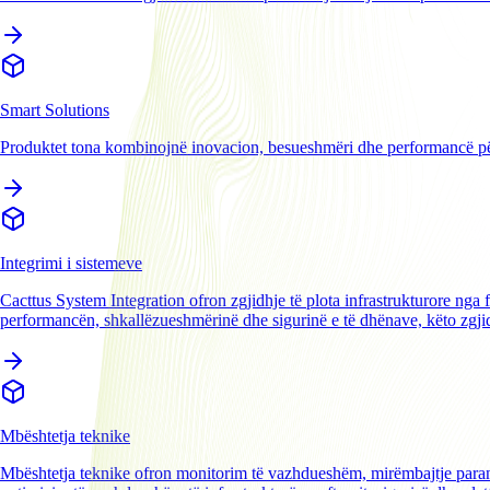
Smart Solutions
Produktet tona kombinojnë inovacion, besueshmëri dhe performancë për
Integrimi i sistemeve
Cacttus System Integration ofron zgjidhje të plota infrastrukturore nga f
performancën, shkallëzueshmërinë dhe sigurinë e të dhënave, këto zgji
Mbështetja teknike
Mbështetja teknike ofron monitorim të vazhdueshëm, mirëmbajtje parand