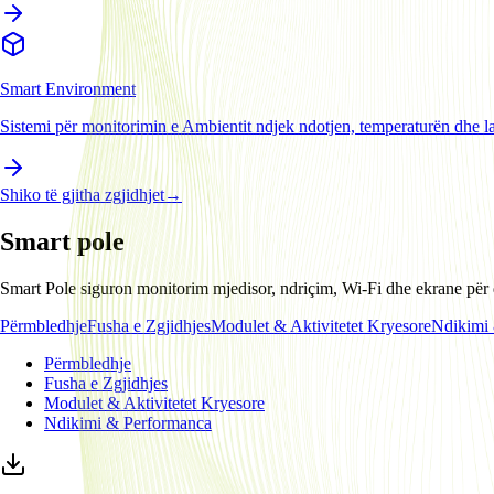
Smart Environment
Sistemi për monitorimin e Ambientit ndjek ndotjen, temperaturën dhe l
Shiko të gjitha zgjidhjet
→
Smart pole
Smart Pole siguron monitorim mjedisor, ndriçim, Wi-Fi dhe ekrane për q
Përmbledhje
Fusha e Zgjidhjes
Modulet & Aktivitetet Kryesore
Ndikimi
Përmbledhje
Fusha e Zgjidhjes
Modulet & Aktivitetet Kryesore
Ndikimi & Performanca