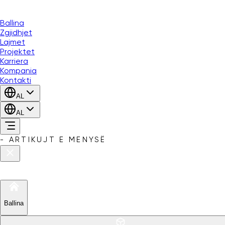
Ballina
Zgjidhjet
Lajmet
Projektet
Karriera
Kompania
Kontakti
AL
AL
-
ARTIKUJT E MENYSË
Ballina