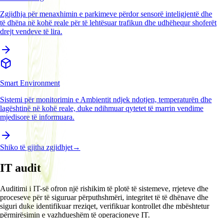
Zgjidhja për menaxhimin e parkimeve përdor sensorë inteligjentë dhe
të dhëna në kohë reale për të lehtësuar trafikun dhe udhëhequr shoferët
drejt vendeve të lira.
Smart Environment
Sistemi për monitorimin e Ambientit ndjek ndotjen, temperaturën dhe
lagështinë në kohë reale, duke ndihmuar qytetet të marrin vendime
mjedisore të informuara.
Shiko të gjitha zgjidhjet
→
IT audit
Auditimi i IT-së ofron një rishikim të plotë të sistemeve, rrjeteve dhe
proceseve për të siguruar përputhshmëri, integritet të të dhënave dhe
siguri duke identifikuar rreziqet, verifikuar kontrollet dhe mbështetur
përmirësimin e vazhdueshëm të operacioneve IT.