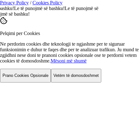
Privacy Policy
/
Cookies Policy
ku!
Le të punojmë së bashku!
Le të punojmë së
 së bashku!
Pelqimi per Cookies
Ne perdorim cookies dhe teknologji te ngjashme per te siguruar
funksionimin e duhur te faqes dhe per te analizuar trafikun. Ju mund te
zgjidhni nese doni te pranoni cookies opsionale ose te perdorni vetem
cookies të domosdoshme.
Mësoni më shumë
Prano Cookies Opsionale
Vetëm të domosdoshmet