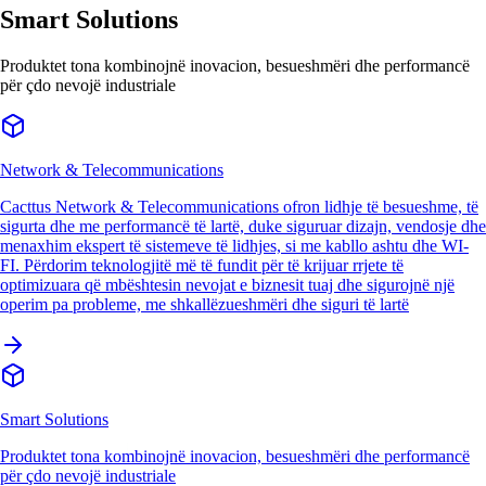
Smart Solutions
Produktet tona kombinojnë inovacion, besueshmëri dhe performancë
për çdo nevojë industriale
Network & Telecommunications
Cacttus Network & Telecommunications ofron lidhje të besueshme, të
sigurta dhe me performancë të lartë, duke siguruar dizajn, vendosje dhe
menaxhim ekspert të sistemeve të lidhjes, si me kabllo ashtu dhe WI-
FI. Përdorim teknologjitë më të fundit për të krijuar rrjete të
optimizuara që mbështesin nevojat e biznesit tuaj dhe sigurojnë një
operim pa probleme, me shkallëzueshmëri dhe siguri të lartë
Smart Solutions
Produktet tona kombinojnë inovacion, besueshmëri dhe performancë
për çdo nevojë industriale