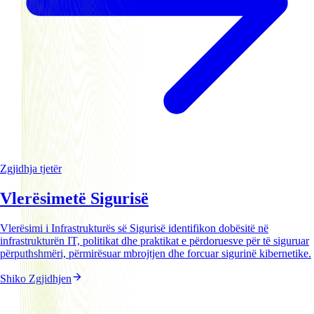
Zgjidhja tjetër
Vlerësime
të Sigurisë
Vlerësimi i Infrastrukturës së Sigurisë identifikon dobësitë në
infrastrukturën IT, politikat dhe praktikat e përdoruesve për të siguruar
përputhshmëri, përmirësuar mbrojtjen dhe forcuar sigurinë kibernetike.
Shiko Zgjidhjen