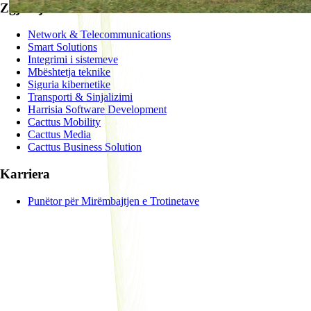
Zgjidhje
Network & Telecommunications
Smart Solutions
Integrimi i sistemeve
Mbështetja teknike
Siguria kibernetike
Transporti & Sinjalizimi
Harrisia Software Development
Cacttus Mobility
Cacttus Media
Cacttus Business Solution
Karriera
Punëtor për Mirëmbajtjen e Trotinetave