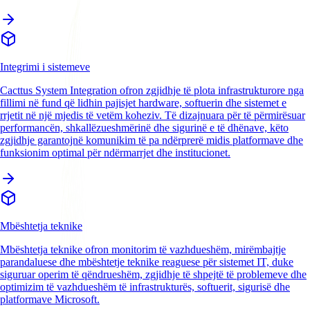
Integrimi i sistemeve
Cacttus System Integration ofron zgjidhje të plota infrastrukturore nga
fillimi në fund që lidhin pajisjet hardware, softuerin dhe sistemet e
rrjetit në një mjedis të vetëm koheziv. Të dizajnuara për të përmirësuar
performancën, shkallëzueshmërinë dhe sigurinë e të dhënave, këto
zgjidhje garantojnë komunikim të pa ndërprerë midis platformave dhe
funksionim optimal për ndërmarrjet dhe institucionet.
Mbështetja teknike
Mbështetja teknike ofron monitorim të vazhdueshëm, mirëmbajtje
parandaluese dhe mbështetje teknike reaguese për sistemet IT, duke
siguruar operim të qëndrueshëm, zgjidhje të shpejtë të problemeve dhe
optimizim të vazhdueshëm të infrastrukturës, softuerit, sigurisë dhe
platformave Microsoft.