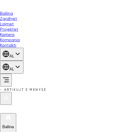
Ballina
Zgjidhjet
Lajmet
Projektet
Karriera
Kompania
Kontakti
AL
AL
-
ARTIKUJT E MENYSË
Ballina