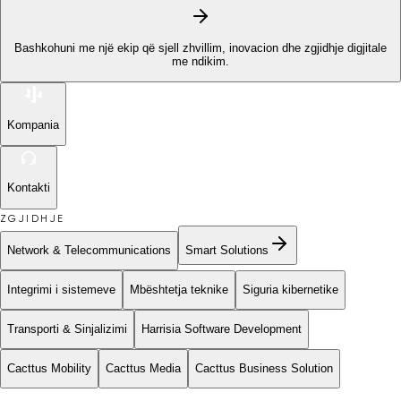
Bashkohuni me një ekip që sjell zhvillim, inovacion dhe zgjidhje digjitale
me ndikim.
Kompania
Kontakti
ZGJIDHJE
Network & Telecommunications
Smart Solutions
Integrimi i sistemeve
Mbështetja teknike
Siguria kibernetike
Transporti & Sinjalizimi
Harrisia Software Development
Cacttus Mobility
Cacttus Media
Cacttus Business Solution