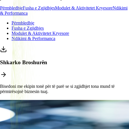
Përmbledhje
Fusha e Zgjidhjes
Modulet & Aktivitetet Kryesore
Ndikimi
& Performanca
Përmbledhje
Fusha e Zgjidhjes
Modulet & Aktivitetet Kryesore
Ndikimi & Performanca
Shkarko Broshurën
Bisedoni me ekipin tonë për të parë se si zgjidhjet tona mund të
përmirësojnë biznesin tuaj.