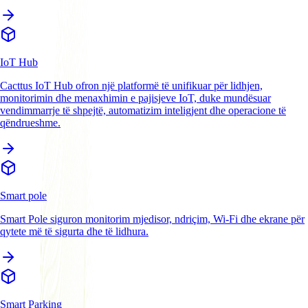
IoT Hub
Cacttus IoT Hub ofron një platformë të unifikuar për lidhjen,
monitorimin dhe menaxhimin e pajisjeve IoT, duke mundësuar
vendimmarrje të shpejtë, automatizim inteligjent dhe operacione të
qëndrueshme.
Smart pole
Smart Pole siguron monitorim mjedisor, ndriçim, Wi-Fi dhe ekrane për
qytete më të sigurta dhe të lidhura.
Smart Parking