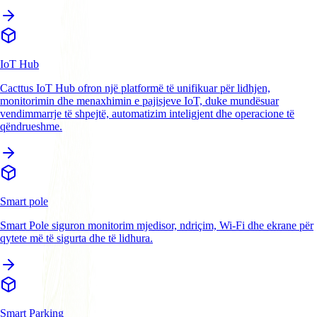
IoT Hub
Cacttus IoT Hub ofron një platformë të unifikuar për lidhjen,
monitorimin dhe menaxhimin e pajisjeve IoT, duke mundësuar
vendimmarrje të shpejtë, automatizim inteligjent dhe operacione të
qëndrueshme.
Smart pole
Smart Pole siguron monitorim mjedisor, ndriçim, Wi-Fi dhe ekrane për
qytete më të sigurta dhe të lidhura.
Smart Parking