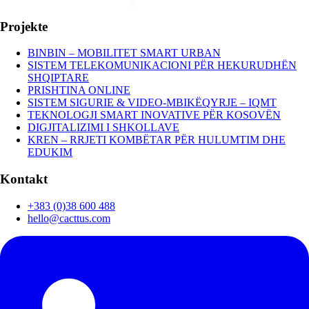
Projekte
BINBIN – MOBILITET SMART URBAN
SISTEM TELEKOMUNIKACIONI PËR HEKURUDHËN
SHQIPTARE
PRISHTINA ONLINE
SISTEM SIGURIE & VIDEO-MBIKËQYRJE – IQMT
TEKNOLOGJI SMART INOVATIVE PËR KOSOVËN
DIGJITALIZIMI I SHKOLLAVE
KREN – RRJETI KOMBËTAR PËR HULUMTIM DHE
EDUKIM
Kontakt
+383 (0)38 600 488
hello@cacttus.com