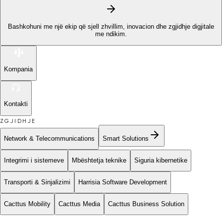
Bashkohuni me një ekip që sjell zhvillim, inovacion dhe zgjidhje digjitale
me ndikim.
Kompania
Kontakti
ZGJIDHJE
Network & Telecommunications
Smart Solutions
Integrimi i sistemeve
Mbështetja teknike
Siguria kibernetike
Transporti & Sinjalizimi
Harrisia Software Development
Cacttus Mobility
Cacttus Media
Cacttus Business Solution