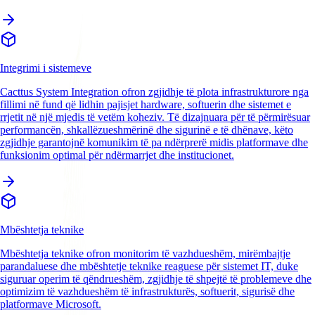
Integrimi i sistemeve
Cacttus System Integration ofron zgjidhje të plota infrastrukturore nga
fillimi në fund që lidhin pajisjet hardware, softuerin dhe sistemet e
rrjetit në një mjedis të vetëm koheziv. Të dizajnuara për të përmirësuar
performancën, shkallëzueshmërinë dhe sigurinë e të dhënave, këto
zgjidhje garantojnë komunikim të pa ndërprerë midis platformave dhe
funksionim optimal për ndërmarrjet dhe institucionet.
Mbështetja teknike
Mbështetja teknike ofron monitorim të vazhdueshëm, mirëmbajtje
parandaluese dhe mbështetje teknike reaguese për sistemet IT, duke
siguruar operim të qëndrueshëm, zgjidhje të shpejtë të problemeve dhe
optimizim të vazhdueshëm të infrastrukturës, softuerit, sigurisë dhe
platformave Microsoft.