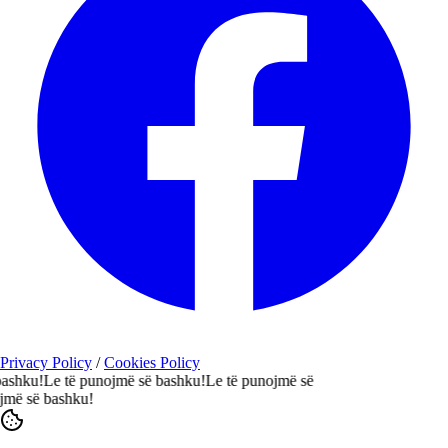
Privacy Policy
/
Cookies Policy
ku!
Le të punojmë së bashku!
Le të punojmë së
 së bashku!