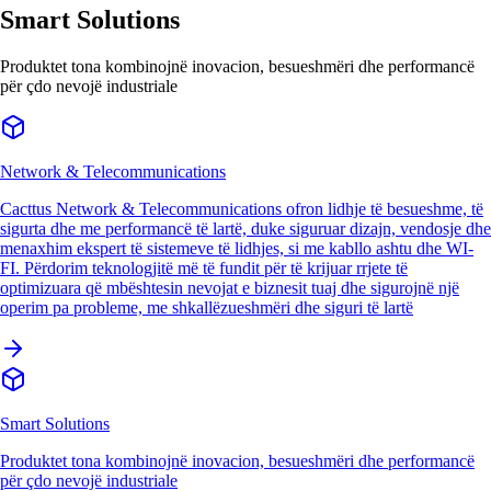
Smart Solutions
Produktet tona kombinojnë inovacion, besueshmëri dhe performancë
për çdo nevojë industriale
Network & Telecommunications
Cacttus Network & Telecommunications ofron lidhje të besueshme, të
sigurta dhe me performancë të lartë, duke siguruar dizajn, vendosje dhe
menaxhim ekspert të sistemeve të lidhjes, si me kabllo ashtu dhe WI-
FI. Përdorim teknologjitë më të fundit për të krijuar rrjete të
optimizuara që mbështesin nevojat e biznesit tuaj dhe sigurojnë një
operim pa probleme, me shkallëzueshmëri dhe siguri të lartë
Smart Solutions
Produktet tona kombinojnë inovacion, besueshmëri dhe performancë
për çdo nevojë industriale