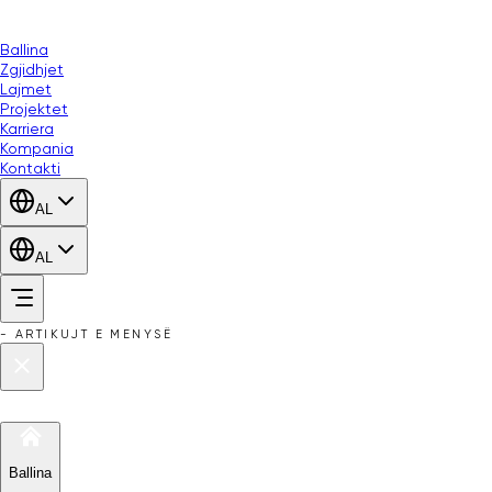
Ballina
Zgjidhjet
Lajmet
Projektet
Karriera
Kompania
Kontakti
AL
AL
-
ARTIKUJT E MENYSË
Ballina