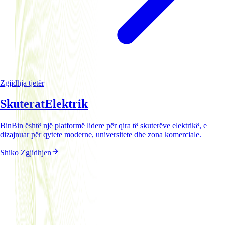
Zgjidhja tjetër
Skuterat
Elektrik
BinBin është një platformë lidere për qira të skuterëve elektrikë, e
dizajnuar për qytete moderne, universitete dhe zona komerciale.
Shiko Zgjidhjen