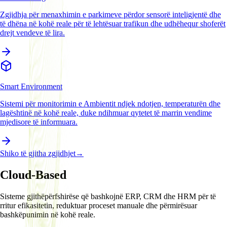
Zgjidhja për menaxhimin e parkimeve përdor sensorë inteligjentë dhe
të dhëna në kohë reale për të lehtësuar trafikun dhe udhëhequr shoferët
drejt vendeve të lira.
Smart Environment
Sistemi për monitorimin e Ambientit ndjek ndotjen, temperaturën dhe
lagështinë në kohë reale, duke ndihmuar qytetet të marrin vendime
mjedisore të informuara.
Shiko të gjitha zgjidhjet
→
Cloud-Based
Sisteme gjithëpërfshirëse që bashkojnë ERP, CRM dhe HRM për të
rritur efikasitetin, reduktuar proceset manuale dhe përmirësuar
bashkëpunimin në kohë reale.