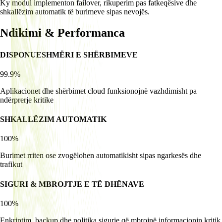
Ky modul implementon failover, rikuperim pas fatkeqësive dhe
shkallëzim automatik të burimeve sipas nevojës.
Ndikimi & Performanca
DISPONUESHMËRI E SHËRBIMEVE
99.9%
Aplikacionet dhe shërbimet cloud funksionojnë vazhdimisht pa
ndërprerje kritike
SHKALLËZIM AUTOMATIK
100%
Burimet rriten ose zvogëlohen automatikisht sipas ngarkesës dhe
trafikut
SIGURI & MBROJTJE E TË DHËNAVE
100%
Enkriptim, backup dhe politika sigurie që mbrojnë informacionin kritik